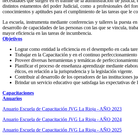
necesidades que surgen en el trámite de la administración de justicia; 
distintos estamentos del poder Judicial, como a profesionales del fo
conocimientos y aptitudes para el cumplimiento de las tareas que le c
La escuela, instrumenta mediante conferencias y talleres la puesta 
desarrollo de capacidades de las personas con las que se vincula, tra
mayor eficiencia en las tareas de incumbencia.
Objetivos
Lograr como entidad la eficiencia en el desempeño en cada tare
Trabajar en la Capacitación y en el continuo perfeccionamiento 
Proveer diversas herramientas y temáticas de perfeccionamiento p
Planificar el proceso de enseñanza aprendizaje mediante elabor
éticos, en relación a la jurisprudencia y la legislación vigente.
Contribuir al desarrollo de los operadores de las instituciones jud
Brindar un servicio educativo que satisfaga las expectativas de 
Capacitaciones
Anuarios
Anuario Escuela de Capacitación JVG La Rioja - AÑO 2023
Anuario Escuela de Capacitación JVG La Rioja - AÑO 2024
Anuario Escuela de Capacitación JVG La Rioja - AÑO 2025