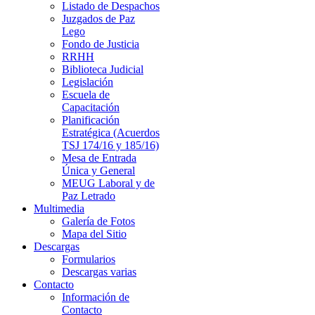
Listado de Despachos
Juzgados de Paz
Lego
Fondo de Justicia
RRHH
Biblioteca Judicial
Legislación
Escuela de
Capacitación
Planificación
Estratégica (Acuerdos
TSJ 174/16 y 185/16)
Mesa de Entrada
Única y General
MEUG Laboral y de
Paz Letrado
Multimedia
Galería de Fotos
Mapa del Sitio
Descargas
Formularios
Descargas varias
Contacto
Información de
Contacto