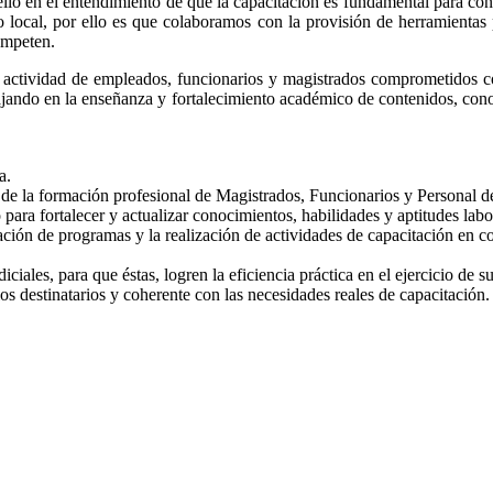
ello en el entendimiento de que la capacitación es fundamental para cont
ro local, por ello es que colaboramos con la provisión de herramientas
ompeten.
en actividad de empleados, funcionarios y magistrados comprometidos co
bajando en la enseñanza y fortalecimiento académico de contenidos, conoc
a.
de la formación profesional de Magistrados, Funcionarios y Personal de 
ara fortalecer y actualizar conocimientos, habilidades y aptitudes labo
ación de programas y la realización de actividades de capacitación en c
iciales, para que éstas, logren la eficiencia práctica en el ejercicio de su
los destinatarios y coherente con las necesidades reales de capacitación.