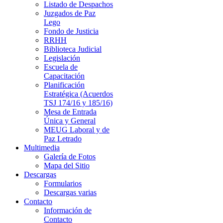
Listado de Despachos
Juzgados de Paz
Lego
Fondo de Justicia
RRHH
Biblioteca Judicial
Legislación
Escuela de
Capacitación
Planificación
Estratégica (Acuerdos
TSJ 174/16 y 185/16)
Mesa de Entrada
Única y General
MEUG Laboral y de
Paz Letrado
Multimedia
Galería de Fotos
Mapa del Sitio
Descargas
Formularios
Descargas varias
Contacto
Información de
Contacto