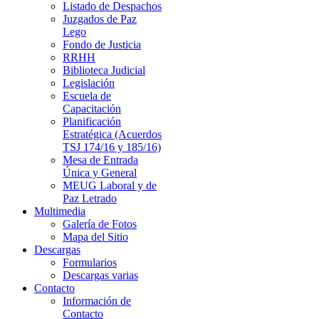
Listado de Despachos
Juzgados de Paz
Lego
Fondo de Justicia
RRHH
Biblioteca Judicial
Legislación
Escuela de
Capacitación
Planificación
Estratégica (Acuerdos
TSJ 174/16 y 185/16)
Mesa de Entrada
Única y General
MEUG Laboral y de
Paz Letrado
Multimedia
Galería de Fotos
Mapa del Sitio
Descargas
Formularios
Descargas varias
Contacto
Información de
Contacto