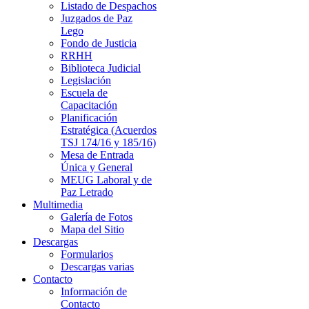
Listado de Despachos
Juzgados de Paz
Lego
Fondo de Justicia
RRHH
Biblioteca Judicial
Legislación
Escuela de
Capacitación
Planificación
Estratégica (Acuerdos
TSJ 174/16 y 185/16)
Mesa de Entrada
Única y General
MEUG Laboral y de
Paz Letrado
Multimedia
Galería de Fotos
Mapa del Sitio
Descargas
Formularios
Descargas varias
Contacto
Información de
Contacto