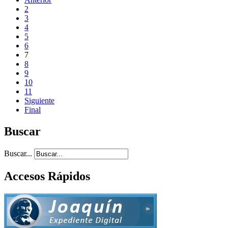
2
3
4
5
6
7
8
9
10
11
Siguiente
Final
Buscar
Buscar...
Accesos Rápidos