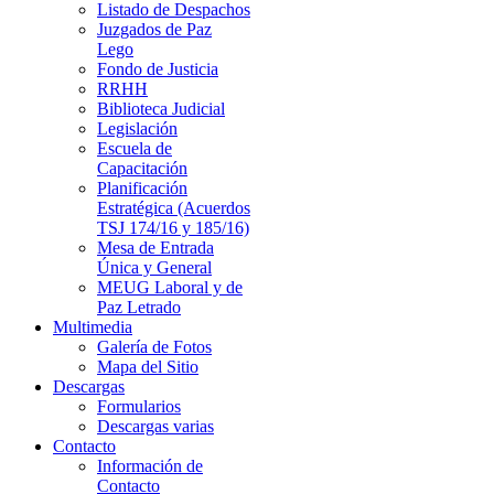
Listado de Despachos
Juzgados de Paz
Lego
Fondo de Justicia
RRHH
Biblioteca Judicial
Legislación
Escuela de
Capacitación
Planificación
Estratégica (Acuerdos
TSJ 174/16 y 185/16)
Mesa de Entrada
Única y General
MEUG Laboral y de
Paz Letrado
Multimedia
Galería de Fotos
Mapa del Sitio
Descargas
Formularios
Descargas varias
Contacto
Información de
Contacto