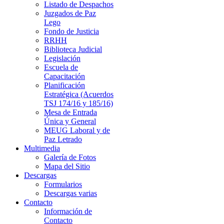
Listado de Despachos
Juzgados de Paz
Lego
Fondo de Justicia
RRHH
Biblioteca Judicial
Legislación
Escuela de
Capacitación
Planificación
Estratégica (Acuerdos
TSJ 174/16 y 185/16)
Mesa de Entrada
Única y General
MEUG Laboral y de
Paz Letrado
Multimedia
Galería de Fotos
Mapa del Sitio
Descargas
Formularios
Descargas varias
Contacto
Información de
Contacto