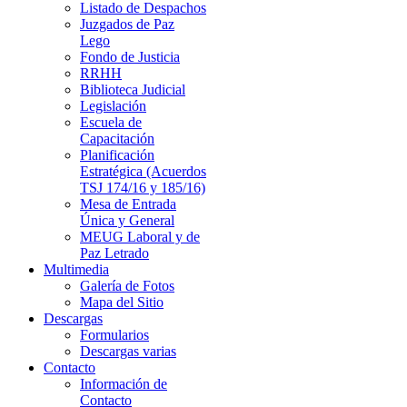
Listado de Despachos
Juzgados de Paz
Lego
Fondo de Justicia
RRHH
Biblioteca Judicial
Legislación
Escuela de
Capacitación
Planificación
Estratégica (Acuerdos
TSJ 174/16 y 185/16)
Mesa de Entrada
Única y General
MEUG Laboral y de
Paz Letrado
Multimedia
Galería de Fotos
Mapa del Sitio
Descargas
Formularios
Descargas varias
Contacto
Información de
Contacto