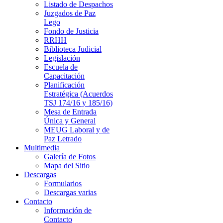
Listado de Despachos
Juzgados de Paz
Lego
Fondo de Justicia
RRHH
Biblioteca Judicial
Legislación
Escuela de
Capacitación
Planificación
Estratégica (Acuerdos
TSJ 174/16 y 185/16)
Mesa de Entrada
Única y General
MEUG Laboral y de
Paz Letrado
Multimedia
Galería de Fotos
Mapa del Sitio
Descargas
Formularios
Descargas varias
Contacto
Información de
Contacto