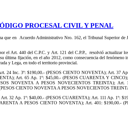
ÓDIGO PROCESAL CIVIL Y PENAL
ma que en Acuerdo Administrativo Nro. 162, el Tribunal Superior de Ju
por el Art. 440 del C.P.C. y Art. 121 del C.P.P., resolvió actualizar l
 su última fijación, en el año 2012, como consecuencia del fenómeno 
da y Lega, en todo el territorio provincial.
son: Art. 24 Inc. 3º: $190,00.- (PESOS CIENTO NOVENTA); Art. 37 
A); Art. 65 Ap. 1º: $45,00.- (PESOS CUARENTA Y CINCO); A
 (PESOS NOVENTA A PESOS NOVECIENTOS TREINTA); Art. 1
,00.- (PESOS CIENTO NOVENTA A PESOS NOVECIENTOS TREINT
son: Art. 32 Ap. 1º: $40,00.- (PESOS CUARENTA); Art. 111 Ap. 1º
ARENTA A PESOS CIENTO NOVENTA); Art. 401: $190,00.- (PES