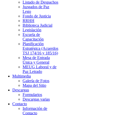
Listado de Despachos
Juzgados de Paz
Lego
Fondo de Justicia
RRHH
Biblioteca Judicial
Legislación
Escuela de
Capacitación
Planificación
Estratégica (Acuerdos
TSJ 174/16 y 185/16)
Mesa de Entrada
Única y General
MEUG Laboral y de
Paz Letrado
Multimedia
Galería de Fotos
Mapa del Sitio
Descargas
Formularios
Descargas varias
Contacto
Información de
Contacto