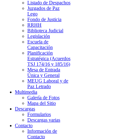
Listado de Despachos
Juzgados de Paz
Lego
Fondo de Justicia
RRHH
Biblioteca Judicial
Legislación
Escuela de
Capacitación
Planificación
Estratégica (Acuerdos
TSJ 174/16 y 185/16)
Mesa de Entrada
Única y General
MEUG Laboral y de
Paz Letrado
Multimedia
Galería de Fotos
Mapa del Sitio
Descargas
Formularios
Descargas varias
Contacto
Información de
Contacto