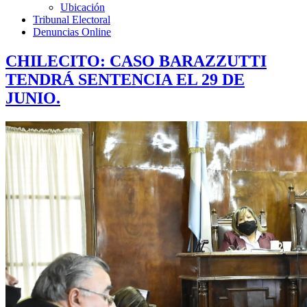
Ubicación
Tribunal Electoral
Denuncias Online
CHILECITO: CASO BARAZZUTTI
TENDRÁ SENTENCIA EL 29 DE
JUNIO.