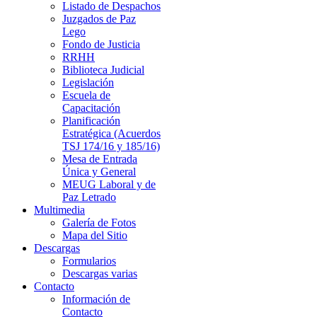
Listado de Despachos
Juzgados de Paz
Lego
Fondo de Justicia
RRHH
Biblioteca Judicial
Legislación
Escuela de
Capacitación
Planificación
Estratégica (Acuerdos
TSJ 174/16 y 185/16)
Mesa de Entrada
Única y General
MEUG Laboral y de
Paz Letrado
Multimedia
Galería de Fotos
Mapa del Sitio
Descargas
Formularios
Descargas varias
Contacto
Información de
Contacto