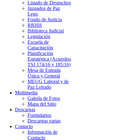
Listado de Despachos
Juzgados de Paz
Lego
Fondo de Justicia
RRHH
Biblioteca Judicial
Legislación
Escuela de
Capacitación
Planificación
Estratégica (Acuerdos
TSJ 174/16 y 185/16)
Mesa de Entrada
Única y General
MEUG Laboral y de
Paz Letrado
Multimedia
Galería de Fotos
Mapa del Sitio
Descargas
Formularios
Descargas varias
Contacto
Información de
Contacto