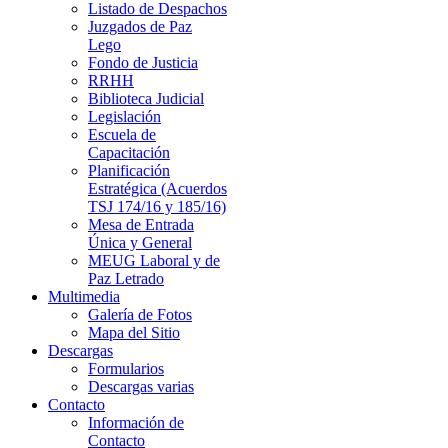
Listado de Despachos
Juzgados de Paz
Lego
Fondo de Justicia
RRHH
Biblioteca Judicial
Legislación
Escuela de
Capacitación
Planificación
Estratégica (Acuerdos
TSJ 174/16 y 185/16)
Mesa de Entrada
Única y General
MEUG Laboral y de
Paz Letrado
Multimedia
Galería de Fotos
Mapa del Sitio
Descargas
Formularios
Descargas varias
Contacto
Información de
Contacto