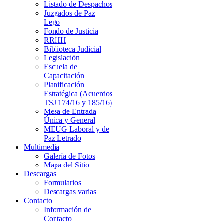
Listado de Despachos
Juzgados de Paz
Lego
Fondo de Justicia
RRHH
Biblioteca Judicial
Legislación
Escuela de
Capacitación
Planificación
Estratégica (Acuerdos
TSJ 174/16 y 185/16)
Mesa de Entrada
Única y General
MEUG Laboral y de
Paz Letrado
Multimedia
Galería de Fotos
Mapa del Sitio
Descargas
Formularios
Descargas varias
Contacto
Información de
Contacto