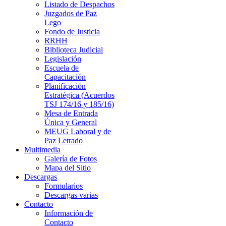
Listado de Despachos
Juzgados de Paz
Lego
Fondo de Justicia
RRHH
Biblioteca Judicial
Legislación
Escuela de
Capacitación
Planificación
Estratégica (Acuerdos
TSJ 174/16 y 185/16)
Mesa de Entrada
Única y General
MEUG Laboral y de
Paz Letrado
Multimedia
Galería de Fotos
Mapa del Sitio
Descargas
Formularios
Descargas varias
Contacto
Información de
Contacto