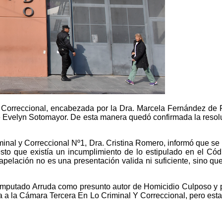
 Correccional, encabezada por la Dra. Marcela Fernández de F
Evelyn Sotomayor. De esta manera quedó confirmada la resoluci
riminal y Correccional Nº1, Dra. Cristina Romero, informó que s
to que existía un incumplimiento de lo estipulado en el Cód
pelación no es una presentación valida ni suficiente, sino que 
el imputado Arruda como presunto autor de Homicidio Culposo y
a la Cámara Tercera En Lo Criminal Y Correccional, pero esta 