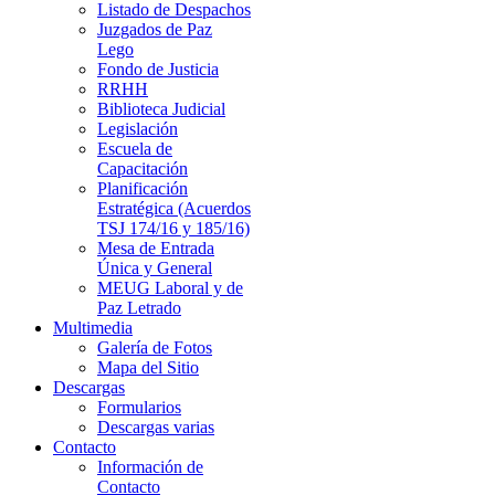
Listado de Despachos
Juzgados de Paz
Lego
Fondo de Justicia
RRHH
Biblioteca Judicial
Legislación
Escuela de
Capacitación
Planificación
Estratégica (Acuerdos
TSJ 174/16 y 185/16)
Mesa de Entrada
Única y General
MEUG Laboral y de
Paz Letrado
Multimedia
Galería de Fotos
Mapa del Sitio
Descargas
Formularios
Descargas varias
Contacto
Información de
Contacto