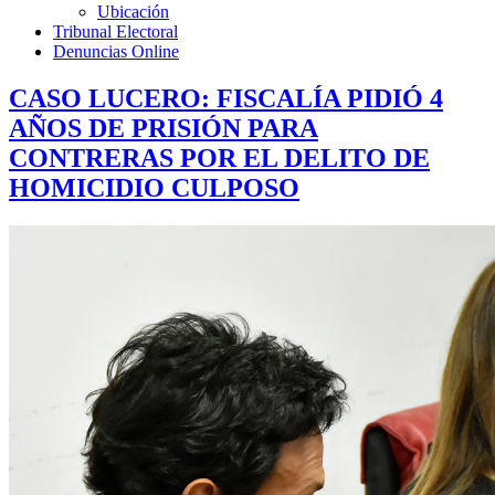
Ubicación
Tribunal Electoral
Denuncias Online
CASO LUCERO: FISCALÍA PIDIÓ 4
AÑOS DE PRISIÓN PARA
CONTRERAS POR EL DELITO DE
HOMICIDIO CULPOSO