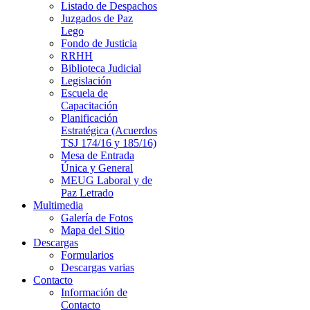
Listado de Despachos
Juzgados de Paz
Lego
Fondo de Justicia
RRHH
Biblioteca Judicial
Legislación
Escuela de
Capacitación
Planificación
Estratégica (Acuerdos
TSJ 174/16 y 185/16)
Mesa de Entrada
Única y General
MEUG Laboral y de
Paz Letrado
Multimedia
Galería de Fotos
Mapa del Sitio
Descargas
Formularios
Descargas varias
Contacto
Información de
Contacto