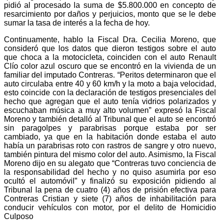
pidió al procesado la suma de $5.800.000 en concepto de
resarcimiento por daños y perjuicios, monto que se le debe
sumar la tasa de interés a la fecha de hoy.
Continuamente, hablo la Fiscal Dra. Cecilia Moreno, que
consideró que los datos que dieron testigos sobre el auto
que choca a la motocicleta, coinciden con el auto Renault
Clío color azul oscuro que se encontró en la vivienda de un
familiar del imputado Contreras. “Peritos determinaron que el
auto circulaba entre 40 y 60 km/h y la moto a baja velocidad,
esto coincide con la declaración de testigos presenciales del
hecho que agregan que el auto tenía vidrios polarizados y
escuchaban música a muy alto volumen” expresó la Fiscal
Moreno y también detalló al Tribunal que el auto se encontró
sin paragolpes y parabrisas porque estaba por ser
cambiado, ya que en la habitación donde estaba el auto
había un parabrisas roto con rastros de sangre y otro nuevo,
también pintura del mismo color del auto. Asimismo, la Fiscal
Moreno dijo en su alegato que “Contreras tuvo conciencia de
la responsabilidad del hecho y no quiso asumirla por eso
ocultó el automóvil” y finalizó su exposición pidiendo al
Tribunal la pena de cuatro (4) años de prisión efectiva para
Contreras Cristian y siete (7) años de inhabilitación para
conducir vehículos con motor, por el delito de Homicidio
Culposo