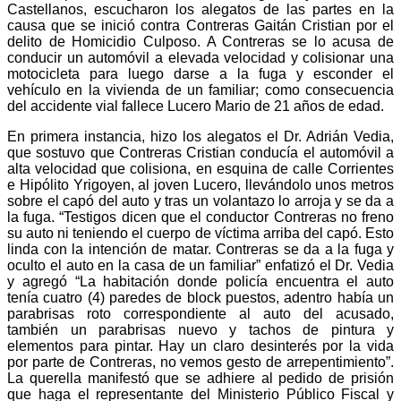
Castellanos, escucharon los alegatos de las partes en la
causa que se inició contra Contreras Gaitán Cristian por el
delito de Homicidio Culposo. A Contreras se lo acusa de
conducir un automóvil a elevada velocidad y colisionar una
motocicleta para luego darse a la fuga y esconder el
vehículo en la vivienda de un familiar; como consecuencia
del accidente vial fallece Lucero Mario de 21 años de edad.
En primera instancia, hizo los alegatos el Dr. Adrián Vedia,
que sostuvo que Contreras Cristian conducía el automóvil a
alta velocidad que colisiona, en esquina de calle Corrientes
e Hipólito Yrigoyen, al joven Lucero, llevándolo unos metros
sobre el capó del auto y tras un volantazo lo arroja y se da a
la fuga. “Testigos dicen que el conductor Contreras no freno
su auto ni teniendo el cuerpo de víctima arriba del capó. Esto
linda con la intención de matar. Contreras se da a la fuga y
oculto el auto en la casa de un familiar” enfatizó el Dr. Vedia
y agregó “La habitación donde policía encuentra el auto
tenía cuatro (4) paredes de block puestos, adentro había un
parabrisas roto correspondiente al auto del acusado,
también un parabrisas nuevo y tachos de pintura y
elementos para pintar. Hay un claro desinterés por la vida
por parte de Contreras, no vemos gesto de arrepentimiento”.
La querella manifestó que se adhiere al pedido de prisión
que haga el representante del Ministerio Público Fiscal y