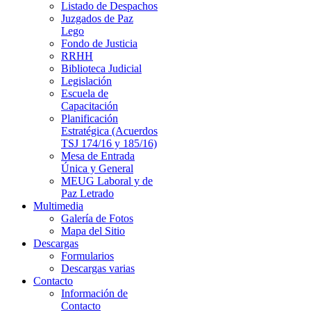
Listado de Despachos
Juzgados de Paz
Lego
Fondo de Justicia
RRHH
Biblioteca Judicial
Legislación
Escuela de
Capacitación
Planificación
Estratégica (Acuerdos
TSJ 174/16 y 185/16)
Mesa de Entrada
Única y General
MEUG Laboral y de
Paz Letrado
Multimedia
Galería de Fotos
Mapa del Sitio
Descargas
Formularios
Descargas varias
Contacto
Información de
Contacto