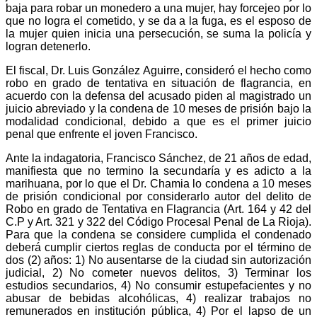
baja para robar un monedero a una mujer, hay forcejeo por lo
que no logra el cometido, y se da a la fuga, es el esposo de
la mujer quien inicia una persecución, se suma la policía y
logran detenerlo.
El fiscal, Dr. Luis González Aguirre, consideró el hecho como
robo en grado de tentativa en situación de flagrancia, en
acuerdo con la defensa del acusado piden al magistrado un
juicio abreviado y la condena de 10 meses de prisión bajo la
modalidad condicional, debido a que es el primer juicio
penal que enfrente el joven Francisco.
Ante la indagatoria, Francisco Sánchez, de 21 años de edad,
manifiesta que no termino la secundaría y es adicto a la
marihuana, por lo que el Dr. Chamia lo condena a 10 meses
de prisión condicional por considerarlo autor del delito de
Robo en grado de Tentativa en Flagrancia (Art. 164 y 42 del
C.P y Art. 321 y 322 del Código Procesal Penal de La Rioja).
Para que la condena se considere cumplida el condenado
deberá cumplir ciertos reglas de conducta por el término de
dos (2) años: 1) No ausentarse de la ciudad sin autorización
judicial, 2) No cometer nuevos delitos, 3) Terminar los
estudios secundarios, 4) No consumir estupefacientes y no
abusar de bebidas alcohólicas, 4) realizar trabajos no
remunerados en institución pública, 4) Por el lapso de un