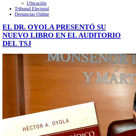
Ubicación
Tribunal Electoral
Denuncias Online
EL DR. OYOLA PRESENTÓ SU
NUEVO LIBRO EN EL AUDITORIO
DEL TSJ