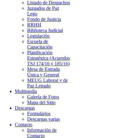
Listado de Despachos
Juzgados de Paz
Lego
Fondo de Justicia
RRHH
Biblioteca Judicial
Legislación
Escuela de
Capacitación
Planificación
Estratégica (Acuerdos
TSJ 174/16 y 185/16)
Mesa de Entrada
Única y General
MEUG Laboral y de
Paz Letrado
Multimedia
Galería de Fotos
Mapa del Sitio
Descargas
Formularios
Descargas varias
Contacto
Información de
Contacto