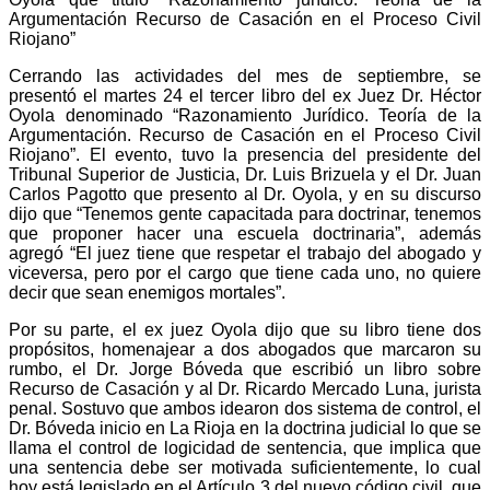
Argumentación Recurso de Casación en el Proceso Civil
Riojano”
Cerrando las actividades del mes de septiembre, se
presentó el martes 24 el tercer libro del ex Juez Dr. Héctor
Oyola denominado “Razonamiento Jurídico. Teoría de la
Argumentación. Recurso de Casación en el Proceso Civil
Riojano”. El evento, tuvo la presencia del presidente del
Tribunal Superior de Justicia, Dr. Luis Brizuela y el Dr. Juan
Carlos Pagotto que presento al Dr. Oyola, y en su discurso
dijo que “Tenemos gente capacitada para doctrinar, tenemos
que proponer hacer una escuela doctrinaria”, además
agregó “El juez tiene que respetar el trabajo del abogado y
viceversa, pero por el cargo que tiene cada uno, no quiere
decir que sean enemigos mortales”.
Por su parte, el ex juez Oyola dijo que su libro tiene dos
propósitos, homenajear a dos abogados que marcaron su
rumbo, el Dr. Jorge Bóveda que escribió un libro sobre
Recurso de Casación y al Dr. Ricardo Mercado Luna, jurista
penal. Sostuvo que ambos idearon dos sistema de control, el
Dr. Bóveda inicio en La Rioja en la doctrina judicial lo que se
llama el control de logicidad de sentencia, que implica que
una sentencia debe ser motivada suficientemente, lo cual
hoy está legislado en el Artículo 3 del nuevo código civil, que