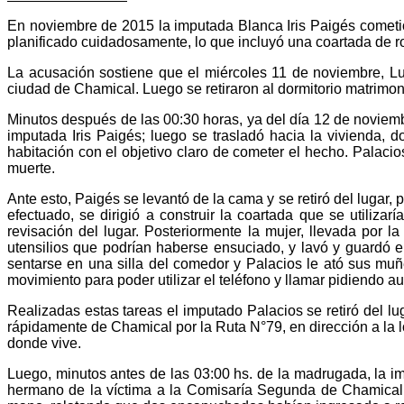
En noviembre de 2015 la imputada Blanca Iris Paigés cometió
planificado cuidadosamente, lo que incluyó una coartada de ro
La acusación sostiene que el miércoles 11 de noviembre, Luc
ciudad de Chamical. Luego se retiraron al dormitorio matrimon
Minutos después de las 00:30 horas, ya del día 12 de noviemb
imputada Iris Paigés; luego se trasladó hacia la vivienda, d
habitación con el objetivo claro de cometer el hecho. Palaci
muerte.
Ante esto, Paigés se levantó de la cama y se retiró del lugar, 
efectuado, se dirigió a construir la coartada que se utiliza
revisación del lugar. Posteriormente la mujer, llevada por l
utensilios que podrían haberse ensuciado, y lavó y guardó en
sentarse en una silla del comedor y Palacios le ató sus muñ
movimiento para poder utilizar el teléfono y llamar pidiendo aux
Realizadas estas tareas el imputado Palacios se retiró del l
rápidamente de Chamical por la Ruta N°79, en dirección a la l
donde vive.
Luego, minutos antes de las 03:00 hs. de la madrugada, la i
hermano de la víctima a la Comisaría Segunda de Chamical, ar