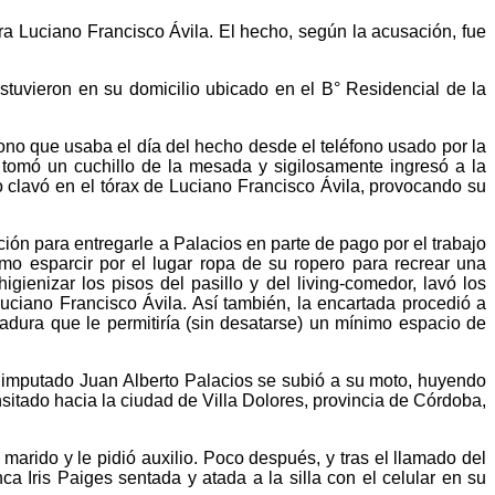
a Luciano Francisco Ávila. El hecho, según la acusación, fue
stuvieron en su domicilio ubicado en el B° Residencial de la
ono que usaba el día del hecho desde el teléfono usado por la
na tomó un cuchillo de la mesada y sigilosamente ingresó a la
o clavó en el tórax de Luciano Francisco Ávila, provocando su
ación para entregarle a Palacios en parte de pago por el trabajo
como esparcir por el lugar ropa de su ropero para recrear una
gienizar los pisos del pasillo y del living-comedor, lavó los
Luciano Francisco Ávila. Así también, la encartada procedió a
adura que le permitiría (sin desatarse) un mínimo espacio de
el imputado Juan Alberto Palacios se subió a su moto, huyendo
sitado hacia la ciudad de Villa Dolores, provincia de Córdoba,
rido y le pidió auxilio. Poco después, y tras el llamado del
a Iris Paiges sentada y atada a la silla con el celular en su