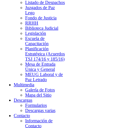
Listado de Despachos
Juzgados de Paz
Lego
Fondo de Justicia
RRHH
Biblioteca Judicial
Legislación
Escuela de
Capacitación
Planificación
Estratégica (Acuerdos
TSJ 174/16 y 185/16)
Mesa de Entrada
Única y General
MEUG Laboral y de
Paz Letrado
Multimedia
Galería de Fotos
Mapa del Sitio
Descargas
Formularios
Descargas varias
Contacto
Información de
Contacto