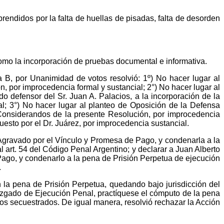
prendidos por la falta de huellas de pisadas, falta de desorden
como la incorporación de pruebas documental e informativa.
a B, por Unanimidad de votos resolvió: 1º) No hacer lugar al
 por improcedencia formal y sustancial; 2°) No hacer lugar al
o defensor del Sr. Juan A. Palacios, a la incorporación de la
l; 3°) No hacer lugar al planteo de Oposición de la Defensa
s Considerandos de la presente Resolución, por improcedencia
uesto por el Dr. Juárez, por improcedencia sustancial.
gravado por el Vínculo y Promesa de Pago, y condenarla a la
l art. 54 del Código Penal Argentino; y declarar a Juan Alberto
go, y condenarlo a la pena de Prisión Perpetua de ejecución
.
 la pena de Prisión Perpetua, quedando bajo jurisdicción del
 Juzgado de Ejecución Penal, practíquese el cómputo de la pena
entos secuestrados. De igual manera, resolvió rechazar la Acción