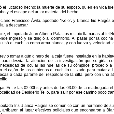
 el luctuoso hecho: la muerte de su esposo, quien en vida fuer
bo y el escape del autor material del hecho.
iano Francisco Ávila, apodado “Kelo”, y Blanca Iris Paigés e
ial a descansar.
re, el imputado Juan Alberto Palacios recibió llamadas al teléf
onde ingresó y se dirigió al dormitorio. Al pasar por la coci
os usó el cuchillo como arma blanca, y con fuerza y velocidad l
previo tomar algún dinero de la caja fuerte instalada en la habit
ría para desviar la atención de la investigación que surgiría, 
a necesidad de ocular las huellas de su cómplice, procedió a hi
 el cajón de los cubiertos el cuchillo utilizado para matar a 
ecas a cada parante del respaldar de la silla, pero con una at
ilio.
ugar. Entre las 02:00hs y antes de las 03:00 de la madrugada 
ocalidad de Desiderio Tello, para salir por ese camino poco tran
mputada Iris Blanca Paiges se comunicó con un hermano de su ma
ribaron al lugar efectivos policiales que encontraron a Blanc