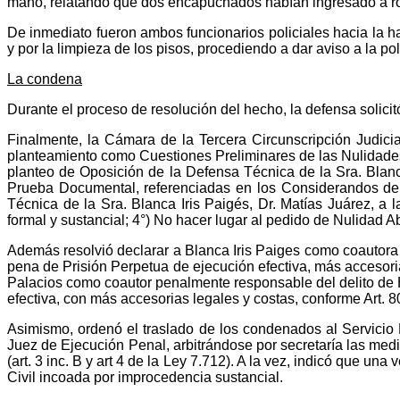
mano, relatando que dos encapuchados habían ingresado a ro
De inmediato fueron ambos funcionarios policiales hacia la hab
y por la limpieza de los pisos, procediendo a dar aviso a la pol
La condena
Durante el proceso de resolución del hecho, la defensa solici
Finalmente, la Cámara de la Tercera Circunscripción Judicia
planteamiento como Cuestiones Preliminares de las Nulidades 
planteo de Oposición de la Defensa Técnica de la Sra. Blanca
Prueba Documental, referenciadas en los Considerandos de l
Técnica de la Sra. Blanca Iris Paigés, Dr. Matías Juárez, a
formal y sustancial; 4°) No hacer lugar al pedido de Nulidad A
Además resolvió declarar a Blanca Iris Paiges como coautor
pena de Prisión Perpetua de ejecución efectiva, más accesorias
Palacios como coautor penalmente responsable del delito de
efectiva, con más accesorias legales y costas, conforme Art. 8
Asimismo, ordenó el traslado de los condenados al Servicio 
Juez de Ejecución Penal, arbitrándose por secretaría las medi
(art. 3 inc. B y art 4 de la Ley 7.712). A la vez, indicó que u
Civil incoada por improcedencia sustancial.