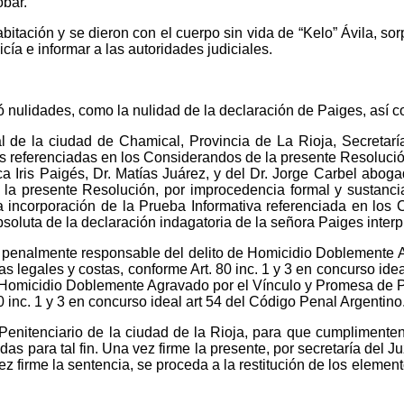
bar.
itación y se dieron con el cuerpo sin vida de “Kelo” Ávila, sor
icía e informar a las autoridades judiciales.
tó nulidades, como la nulidad de la declaración de Paiges, así 
l de la ciudad de Chamical, Provincia de La Rioja, Secretarí
referenciadas en los Considerandos de la presente Resolución,
 Iris Paigés, Dr. Matías Juárez, y del Dr. Jorge Carbel abogad
a presente Resolución, por improcedencia formal y sustancia
 la incorporación de la Prueba Informativa referenciada en lo
bsoluta de la declaración indagatoria de la señora Paiges interp
a penalmente responsable del delito de Homicidio Doblemente A
 legales y costas, conforme Art. 80 inc. 1 y 3 en concurso idea
 Homicidio Doblemente Agravado por el Vínculo y Promesa de Pa
0 inc. 1 y 3 en concurso ideal art 54 del Código Penal Argentino
Penitenciario de la ciudad de la Rioja, para que cumplimenten
das para tal fin. Una vez firme la presente, por secretaría del
na vez firme la sentencia, se proceda a la restitución de los elem