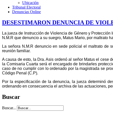
Ubicación
Tribunal Electoral
Denuncias Online
DESESTIMARON DENUNCIA DE VIOL
La jueza de Instrucción de Violencia de Género y Protección 
N.M.R que denuncio a su suegro, Matus Mario, por maltrato hac
La señora N.M.R denuncio en sede policial el maltrato de s
reunión familiar.
A causa de esto, la Dra. Asis ordenó al señor Matus el cese de
la Comisaria Cuarta será el encargado de brindarles protecci
caso de no cumplir con lo ordenado por la magistrada se proc
Código Penal (C.P).
Por la especificación de la denuncia, la jueza determinó de
ordenando en consecuencia el archiva de las actuaciones, per
Buscar
Buscar...