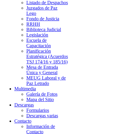
Listado de Despachos
Juzgados de Paz
Lego
Fondo de Justicia
RRHH
Biblioteca Judicial
Legislación
Escuela de
Capacitación
Planificación
Estratégica (Acuerdos
TSJ 174/16 y 185/16)
Mesa de Entrada
Única y General
MEUG Laboral y de
Paz Letrado
Multimedia
Galería de Fotos
Mapa del Sitio
Descargas
Formularios
Descargas varias
Contacto
Información de
Contacto