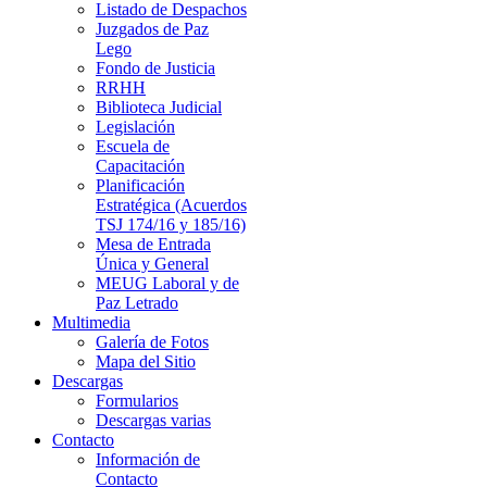
Listado de Despachos
Juzgados de Paz
Lego
Fondo de Justicia
RRHH
Biblioteca Judicial
Legislación
Escuela de
Capacitación
Planificación
Estratégica (Acuerdos
TSJ 174/16 y 185/16)
Mesa de Entrada
Única y General
MEUG Laboral y de
Paz Letrado
Multimedia
Galería de Fotos
Mapa del Sitio
Descargas
Formularios
Descargas varias
Contacto
Información de
Contacto