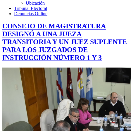
Ubicación
Tribunal Electoral
Denuncias Online
CONSEJO DE MAGISTRATURA
DESIGNÓ A UNA JUEZA
TRANSITORIA Y UN JUEZ SUPLENTE
PARA LOS JUZGADOS DE
INSTRUCCIÓN NÚMERO 1 Y 3