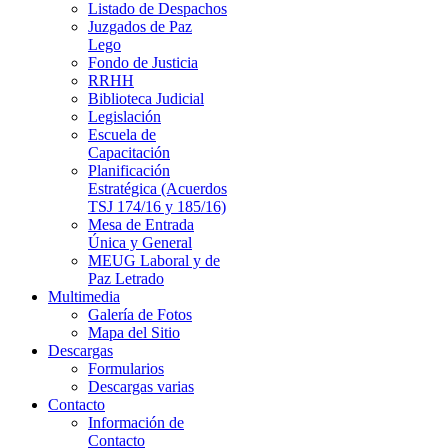
Listado de Despachos
Juzgados de Paz
Lego
Fondo de Justicia
RRHH
Biblioteca Judicial
Legislación
Escuela de
Capacitación
Planificación
Estratégica (Acuerdos
TSJ 174/16 y 185/16)
Mesa de Entrada
Única y General
MEUG Laboral y de
Paz Letrado
Multimedia
Galería de Fotos
Mapa del Sitio
Descargas
Formularios
Descargas varias
Contacto
Información de
Contacto