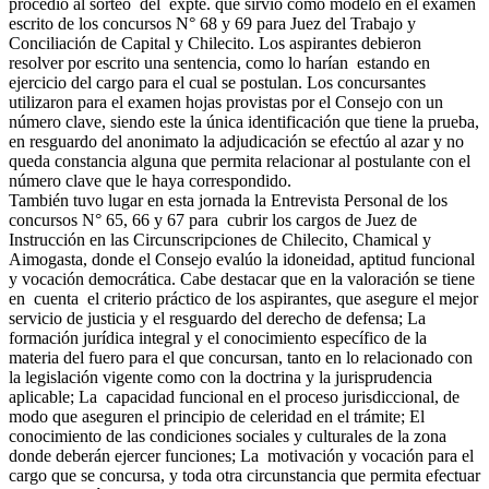
procedió al sorteo del expte. que sirvió como modelo en el examen
escrito de los concursos N° 68 y 69 para Juez del Trabajo y
Conciliación de Capital y Chilecito. Los aspirantes debieron
resolver por escrito una sentencia, como lo harían estando en
ejercicio del cargo para el cual se postulan. Los concursantes
utilizaron para el examen hojas provistas por el Consejo con un
número clave, siendo este la única identificación que tiene la prueba,
en resguardo del anonimato la adjudicación se efectúo al azar y no
queda constancia alguna que permita relacionar al postulante con el
número clave que le haya correspondido.
También tuvo lugar en esta jornada la Entrevista Personal de los
concursos N° 65, 66 y 67 para cubrir los cargos de Juez de
Instrucción en las Circunscripciones de Chilecito, Chamical y
Aimogasta, donde el Consejo evalúo la idoneidad, aptitud funcional
y vocación democrática. Cabe destacar que en la valoración se tiene
en cuenta el criterio práctico de los aspirantes, que asegure el mejor
servicio de justicia y el resguardo del derecho de defensa; La
formación jurídica integral y el conocimiento específico de la
materia del fuero para el que concursan, tanto en lo relacionado con
la legislación vigente como con la doctrina y la jurisprudencia
aplicable; La capacidad funcional en el proceso jurisdiccional, de
modo que aseguren el principio de celeridad en el trámite; El
conocimiento de las condiciones sociales y culturales de la zona
donde deberán ejercer funciones; La motivación y vocación para el
cargo que se concursa, y toda otra circunstancia que permita efectuar