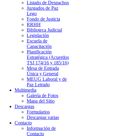
Listado de Despachos
Juzgados de Paz
Lego
Fondo de Justicia
RRHH
Biblioteca Judicial
Legislación
Escuela de
Capacitación
Planificación
Estratégica (Acuerdos
TSJ 174/16 y 185/16)
Mesa de Entrada
Única y General
MEUG Laboral y de
Paz Letrado
Multimedia
Galería de Fotos
Mapa del Sitio
Descargas
Formularios
Descargas varias
Contacto
Información de
Contacto