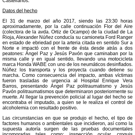
Castellanos.
Datos del hecho
El 31 de marzo del año 2017, siendo las 23:30 horas
aproximadamente, por la calle continuación Flor del Aire
(colectora de la avda. Ortiz de Ocampo) de la ciudad de La
Rioja, Alexander Núñez conducía su camioneta Ford Ranger
en estado de ebriedad por la arteria citada en sentido Sur a
Norte e impactó con el frente de ésta desde atrás a dos
peatones: Ángel Paz y Jesús Pavón que caminaban por la
misma calle y en igual sentido, llevando una motocicleta
marca Honda WABE con uno de los neumáticos desinflados.
Núñez los transporta y los proyecta cuando detiene su
marcha. Como consecuencia del impacto, ambas víctimas
fueron trasladas de urgencia al Hospital Enrique Vera
Barros, presentando Ángel Paz politraumatismo y Jesús
Pavón politraumatismos que determinaron posteriormente su
muerte. Al llegar la prevención policial al lugar del hecho se
encontraba el imputado, a quien se le realiza el control de
alcoholemia con resultado positivo.
Las circunstancias en que se produjo el hecho, el tipo de
factores humanos o ambientales que incidieron, así como la
supuesta autoría surgen de las pruebas documentales
incorporadas tales como: inspección ocular, croquis