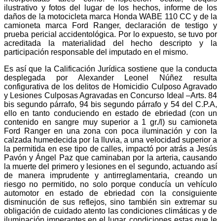
ilustrativo y fotos del lugar de los hechos, informe de los
daños de la motocicleta marca Honda WABE 110 CC y de la
camioneta marca Ford Ranger, declaración de testigo y
prueba pericial accidentológica. Por lo expuesto, se tuvo por
acreditada la materialidad del hecho descripto y la
participación responsable del imputado en el mismo.
Es así que la Calificación Jurídica sostiene que la conducta
desplegada por Alexander Leonel Núñez resulta
configurativa de los delitos de Homicidio Culposo Agravado
y Lesiones Culposas Agravadas en Concurso Ideal –Arts. 84
bis segundo párrafo, 94 bis segundo párrafo y 54 del C.P.A,
ello en tanto conduciendo en estado de ebriedad (con un
contenido en sangre muy superior a 1 gr./l) su camioneta
Ford Ranger en una zona con poca iluminación y con la
calzada humedecida por la lluvia, a una velocidad superior a
la permitida en ese tipo de calles, impactó por atrás a Jesús
Pavón y Ángel Paz que caminaban por la arteria, causando
la muerte del primero y lesiones en el segundo, actuando así
de manera imprudente y antirreglamentaria, creando un
riesgo no permitido, no solo porque conducía un vehículo
automotor en estado de ebriedad con la consiguiente
disminución de sus reflejos, sino también sin extremar su
obligación de cuidado atento las condiciones climáticas y de
iluminación imperantes en el lugar, condiciones estas que le