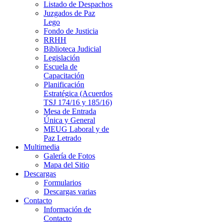
Listado de Despachos
Juzgados de Paz
Lego
Fondo de Justicia
RRHH
Biblioteca Judicial
Legislación
Escuela de
Capacitación
Planificación
Estratégica (Acuerdos
TSJ 174/16 y 185/16)
Mesa de Entrada
Única y General
MEUG Laboral y de
Paz Letrado
Multimedia
Galería de Fotos
Mapa del Sitio
Descargas
Formularios
Descargas varias
Contacto
Información de
Contacto