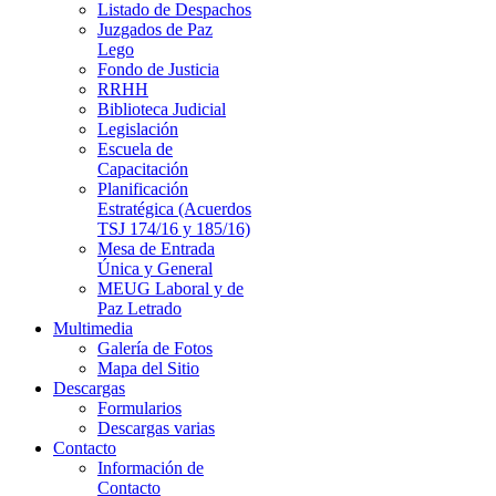
Listado de Despachos
Juzgados de Paz
Lego
Fondo de Justicia
RRHH
Biblioteca Judicial
Legislación
Escuela de
Capacitación
Planificación
Estratégica (Acuerdos
TSJ 174/16 y 185/16)
Mesa de Entrada
Única y General
MEUG Laboral y de
Paz Letrado
Multimedia
Galería de Fotos
Mapa del Sitio
Descargas
Formularios
Descargas varias
Contacto
Información de
Contacto