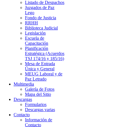
Listado de Despachos
Juzgados de Paz
Lego
Fondo de Justicia
RRHH
Biblioteca Judicial
Legislación
Escuela de
Capacitación
Planificación
Estratégica (Acuerdos
TSJ 174/16 y 185/16)
Mesa de Entrada
Única y General
MEUG Laboral y de
Paz Letrado
Multimedia
Galería de Fotos
Mapa del Sitio
Descargas
Formularios
Descargas varias
Contacto
Información de
Contacto