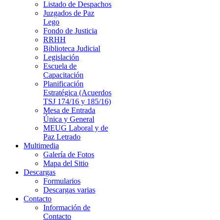
Listado de Despachos
Juzgados de Paz
Lego
Fondo de Justicia
RRHH
Biblioteca Judicial
Legislación
Escuela de
Capacitación
Planificación
Estratégica (Acuerdos
TSJ 174/16 y 185/16)
Mesa de Entrada
Única y General
MEUG Laboral y de
Paz Letrado
Multimedia
Galería de Fotos
Mapa del Sitio
Descargas
Formularios
Descargas varias
Contacto
Información de
Contacto