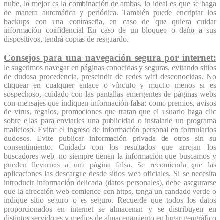
nube, lo mejor es la combinación de ambas, lo ideal es que se haga
de manera automática y periódica. También puede encriptar los
backups con una contraseña, en caso de que quiera cuidar
información confidencial En caso de un bloqueo o daño a sus
dispositivos, tendrá copias de resguardo.
Consejos para una navegación segura por internet:
le sugerimos navegar en páginas conocidas y seguras, evitando sitios
de dudosa procedencia, prescindir de redes wifi desconocidas. No
cliquear en cualquier enlace o vínculo y mucho menos si es
sospechoso, cuidado con las pantallas emergentes de páginas webs
con mensajes que indiquen información falsa: como premios, avisos
de virus, regalos, promociones que tratan que el usuario haga clic
sobre ellas para enviarles una publicidad o instalarle un programa
malicioso. Evitar el ingreso de información personal en formularios
dudosos.
Evite publicar información privada de otros sin su
consentimiento. Cuidado con los resultados que arrojan los
buscadores web, no siempre tienen la información que buscamos y
pueden llevarnos a una página falsa. Se recomienda que las
aplicaciones las descargue desde sitios web oficiales. Si se necesita
introducir información delicada (datos personales), debe asegurarse
que la dirección web comience con https, tenga un candado verde o
indique sitio seguro o es seguro. Recuerde que todos los datos
proporcionados en internet se almacenan y se distribuyen en
distintos servidores y medios de almacenamiento en lugar geográfico