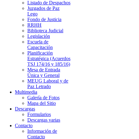
Listado de Despachos
Juzgados de Paz
Lego
Fondo de Justicia
RRHH
Biblioteca Judicial
Legislación
Escuela de
Capacitación
Planificación
Estratégica (Acuerdos
TSJ 174/16 y 185/16)
Mesa de Entrada
Única y General
MEUG Laboral y de
Paz Letrado
Multimedia
Galería de Fotos
Mapa del Sitio
Descargas
Formularios
Descargas varias
Contacto
Información de
Contacto