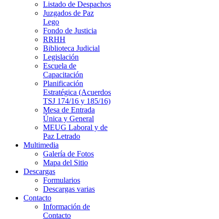
Listado de Despachos
Juzgados de Paz
Lego
Fondo de Justicia
RRHH
Biblioteca Judicial
Legislación
Escuela de
Capacitación
Planificación
Estratégica (Acuerdos
TSJ 174/16 y 185/16)
Mesa de Entrada
Única y General
MEUG Laboral y de
Paz Letrado
Multimedia
Galería de Fotos
Mapa del Sitio
Descargas
Formularios
Descargas varias
Contacto
Información de
Contacto