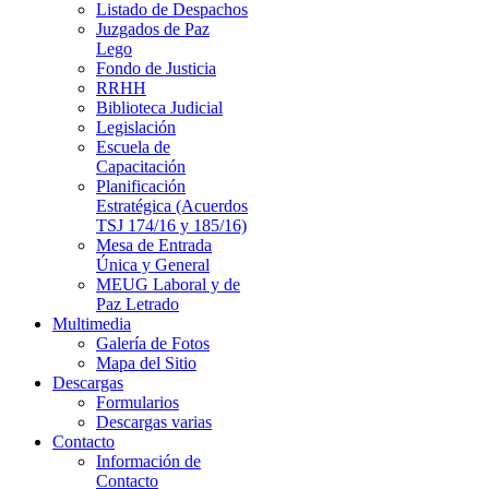
Listado de Despachos
Juzgados de Paz
Lego
Fondo de Justicia
RRHH
Biblioteca Judicial
Legislación
Escuela de
Capacitación
Planificación
Estratégica (Acuerdos
TSJ 174/16 y 185/16)
Mesa de Entrada
Única y General
MEUG Laboral y de
Paz Letrado
Multimedia
Galería de Fotos
Mapa del Sitio
Descargas
Formularios
Descargas varias
Contacto
Información de
Contacto