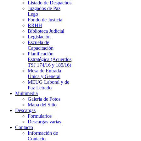
Listado de Despachos
Juzgados de Paz
Lego
Fondo de Justicia
RRHH
Biblioteca Judicial
Legislación
Escuela de
Capacitación
Planificación
Estratégica (Acuerdos
TSJ 174/16 y 185/16)
Mesa de Entrada
Única y General
MEUG Laboral y de
Paz Letrado
Multimedia
Galería de Fotos
Mapa del Sitio
Descargas
Formularios
Descargas varias
Contacto
Información de
Contacto