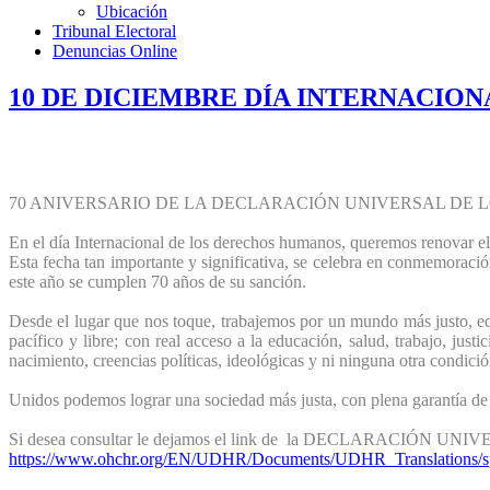
Ubicación
Tribunal Electoral
Denuncias Online
10 DE DICIEMBRE DÍA INTERNACIO
70 ANIVERSARIO DE LA DECLARACIÓN UNIVERSAL DE
En el día Internacional de los derechos humanos, queremos renovar e
Esta fecha tan importante y significativa, se celebra en conmemorac
este año se cumplen 70 años de su sanción.
Desde el lugar que nos toque, trabajemos por un mundo más justo, e
pacífico y libre; con real acceso a la educación, salud, trabajo, justi
nacimiento, creencias políticas, ideológicas y ni ninguna otra condic
Unidos podemos lograr una sociedad más justa, con plena garantía d
Si desea consultar le dejamos el link de la DECLARACI
https://www.ohchr.org/EN/UDHR/Documents/UDHR_Translations/s