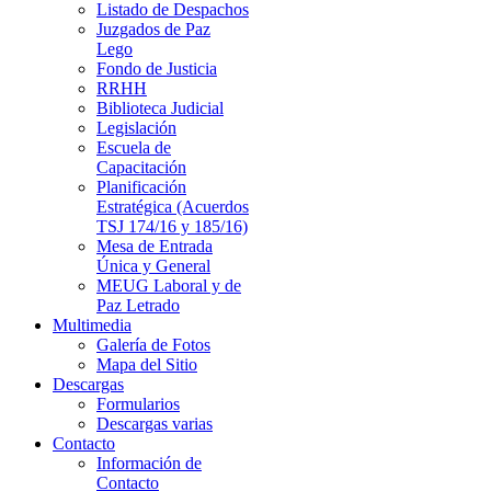
Listado de Despachos
Juzgados de Paz
Lego
Fondo de Justicia
RRHH
Biblioteca Judicial
Legislación
Escuela de
Capacitación
Planificación
Estratégica (Acuerdos
TSJ 174/16 y 185/16)
Mesa de Entrada
Única y General
MEUG Laboral y de
Paz Letrado
Multimedia
Galería de Fotos
Mapa del Sitio
Descargas
Formularios
Descargas varias
Contacto
Información de
Contacto