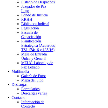
Listado de Despachos
Juzgados de Paz
Lego
Fondo de Justicia
RRHH
Biblioteca Judicial
Legislación
Escuela de
Capacitación
Planificación
Estratégica (Acuerdos
TSJ 174/16 y 185/16)
Mesa de Entrada
Única y General
MEUG Laboral y de
Paz Letrado
Multimedia
Galería de Fotos
Mapa del Sitio
Descargas
Formularios
Descargas varias
Contacto
Información de
Contacto