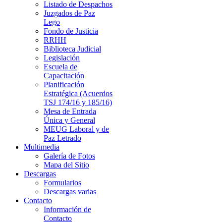
Listado de Despachos
Juzgados de Paz
Lego
Fondo de Justicia
RRHH
Biblioteca Judicial
Legislación
Escuela de
Capacitación
Planificación
Estratégica (Acuerdos
TSJ 174/16 y 185/16)
Mesa de Entrada
Única y General
MEUG Laboral y de
Paz Letrado
Multimedia
Galería de Fotos
Mapa del Sitio
Descargas
Formularios
Descargas varias
Contacto
Información de
Contacto