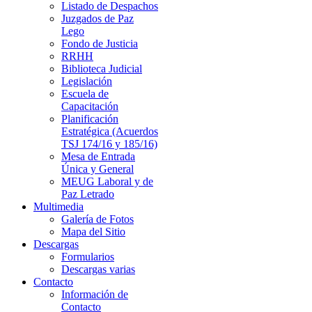
Listado de Despachos
Juzgados de Paz
Lego
Fondo de Justicia
RRHH
Biblioteca Judicial
Legislación
Escuela de
Capacitación
Planificación
Estratégica (Acuerdos
TSJ 174/16 y 185/16)
Mesa de Entrada
Única y General
MEUG Laboral y de
Paz Letrado
Multimedia
Galería de Fotos
Mapa del Sitio
Descargas
Formularios
Descargas varias
Contacto
Información de
Contacto