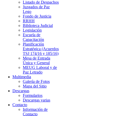
Listado de Despachos
Juzgados de Paz
Lego
Fondo de Justicia
RRHH
Biblioteca Judicial
Legislación
Escuela de
Capacitación
Planificación
Estratégica (Acuerdos
TSJ 174/16 y 185/16)
Mesa de Entrada
Única y General
MEUG Laboral y de
Paz Letrado
Multimedia
Galería de Fotos
Mapa del Sitio
Descargas
Formularios
Descargas varias
Contacto
Información de
Contacto