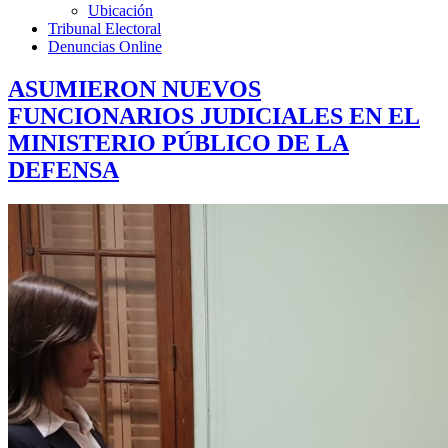
Ubicación
Tribunal Electoral
Denuncias Online
ASUMIERON NUEVOS
FUNCIONARIOS JUDICIALES EN EL
MINISTERIO PÚBLICO DE LA
DEFENSA