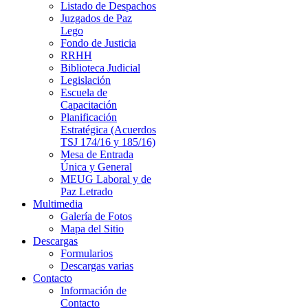
Listado de Despachos
Juzgados de Paz
Lego
Fondo de Justicia
RRHH
Biblioteca Judicial
Legislación
Escuela de
Capacitación
Planificación
Estratégica (Acuerdos
TSJ 174/16 y 185/16)
Mesa de Entrada
Única y General
MEUG Laboral y de
Paz Letrado
Multimedia
Galería de Fotos
Mapa del Sitio
Descargas
Formularios
Descargas varias
Contacto
Información de
Contacto