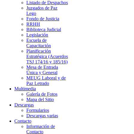
Listado de Despachos
Juzgados de Paz
Lego
Fondo de Justicia
RRHH
Biblioteca Judicial
Legislación
Escuela de
Capacitación
Planificación
Estratégica (Acuerdos
TSJ 174/16 y 185/16)
Mesa de Entrada
Única y General
MEUG Laboral y de
Paz Letrado
Multimedia
Galería de Fotos
Mapa del Sitio
Descargas
Formularios
Descargas varias
Contacto
Información de
Contacto