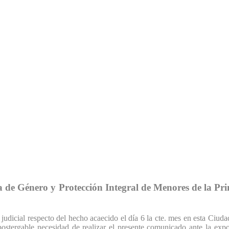
e Género y Protección Integral de Menores de la Prim
 judicial respecto del hecho acaecido el día 6 la cte. mes en esta Ciu
postergable necesidad de realizar el presente comunicado ante la exp