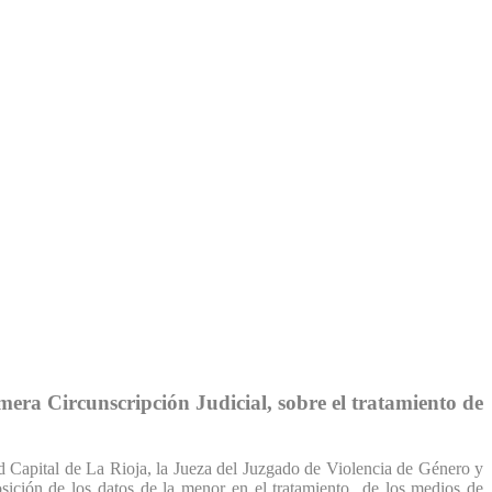
era Circunscripción Judicial, sobre el tratamiento de
dad Capital de La Rioja, la Jueza del Juzgado de Violencia de Género y
osición de los datos de la menor en el tratamiento de los medios de