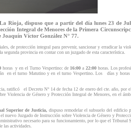
La Rioja, dispuso que a partir del día lunes 23 de Ju
cción Integral de Menores de la Primera Circunscripció
le Joaquín Víctor González N° 77.
les, de protección integral para prevenir, sancionar y erradicar la viol
 la segunda provincia en contar con un juzgado de esta característica.
0
horas y en el Turno Vespertino: de
16:00
a
22:00
horas. Los profes
án en el turno Matutino y en el turno Vespertino. Los días y horas i
 ratificó el Decreto Nº 14 de fecha 12 de enero del cte. año, por el 
obre Violencia de Género y Protección Integral de Menores, en el ámbi
al Superior de Justicia,
dispuso remodelar el subsuelo del edificio p
e el nuevo Juzgado de Instrucción sobre Violencia de Género y Protecc
inistrativo necesario para su funcionamiento, por lo que el Tribunal Su
e las actividades.