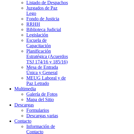
Listado de Despachos
Juzgados de Paz
Lego
Fondo de Justicia
RRHH
Biblioteca Judicial
Legislación
Escuela de
Capacitación
Planificación
Estratégica (Acuerdos
TSJ 174/16 y 185/16)
Mesa de Entrada
Única y General
MEUG Laboral y de
Paz Letrado
Multimedia
Galería de Fotos
Mapa del Sitio
Descargas
Formularios
Descargas varias
Contacto
Información de
Contacto