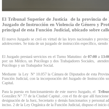
El Tribunal Superior de Justicia de la provincia de 
Juzgado de Instrucción en Violencia de Género y Prote
principal de esta Función Judicial, ubicado sobre cal
El nuevo Juzgado se creó en virtud de las leyes nacionales y provincia
adolescentes. Se trata de un juzgado de instrucción específico, siendo
El Juzgado prestará servicios en el Turno Matutino: de
07:00
a
13:0
por: un Médico, un Psicólogo y dos Trabajadores Sociales, atender
Psicólogo y un Trabajador Social.
Mediante la Ley Nº 10.057 la Cámara de Diputados de esta Provincia,
Función Judicial, con la incorporación del Juzgado de Instrucción s
Capital.
Para la puesta en funcionamiento de este nuevo Juzgado, el
Tribun
González N° 77 de la Ciudad Capital , con el fin de que allí funcion
designación de la Juez, Secretario y demás funcionarios y personal adm
inciso. 2 de la Ley Orgánica de la Función Judicial, dispuso el inicio d