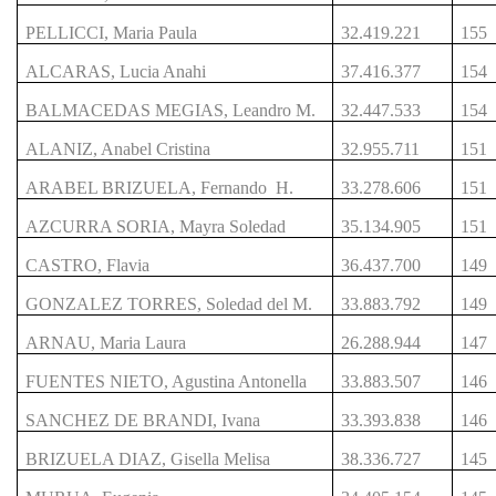
PELLICCI, Maria Paula
32.419.221
155
ALCARAS, Lucia Anahi
37.416.377
154
BALMACEDAS MEGIAS, Leandro M.
32.447.533
154
ALANIZ, Anabel Cristina
32.955.711
151
ARABEL BRIZUELA, Fernando H.
33.278.606
151
AZCURRA SORIA, Mayra Soledad
35.134.905
151
CASTRO, Flavia
36.437.700
149
GONZALEZ TORRES, Soledad del M.
33.883.792
149
ARNAU, Maria Laura
26.288.944
147
FUENTES NIETO, Agustina Antonella
33.883.507
146
SANCHEZ DE BRANDI, Ivana
33.393.838
146
BRIZUELA DIAZ, Gisella Melisa
38.336.727
145