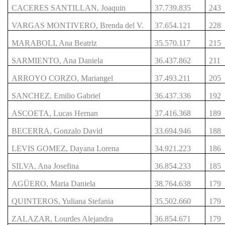
CACERES SANTILLAN, Joaquin
37.739.835
243
VARGAS MONTIVERO, Brenda del V.
37.654.121
228
MARABOLI, Ana Beatriz
35.570.117
215
SARMIENTO, Ana Daniela
36.437.862
211
ARROYO CORZO, Mariangel
37.493.211
205
SANCHEZ, Emilio Gabriel
36.437.336
192
ASCOETA, Lucas Hernan
37.416.368
189
BECERRA, Gonzalo David
33.694.946
188
LEVIS GOMEZ, Dayana Lorena
34.921.223
186
SILVA, Ana Josefina
36.854.233
185
AGÜERO, Maria Daniela
38.764.638
179
QUINTEROS, Yuliana Stefania
35.502.660
179
ZALAZAR, Lourdes Alejandra
36.854.671
179