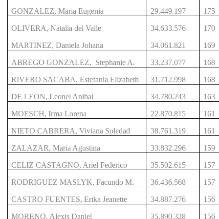
GONZALEZ, Maria Eugenia
29.449.197
175
OLIVERA, Natalia del Valle
34.633.576
170
MARTINEZ, Daniela Johana
34.061.821
169
ABREGO GONZALEZ, Stephanie A.
33.237.077
168
RIVERO SACABA, Estefania Elizabeth
31.712.998
168
DE LEON, Leonel Anibal
34.780.243
163
MOESCH, Irma Lorena
22.870.815
161
NIETO CABRERA, Viviana Soledad
38.761.319
161
ZALAZAR, Maria Agustina
33.832.296
159
CELIZ CASTAGNO, Ariel Federico
35.502.615
157
RODRIGUEZ MASLYK, Facundo M.
36.436.568
157
CASTRO FUENTES, Erika Jeanette
34.887.276
156
MORENO, Alexis Daniel
35.890.328
156