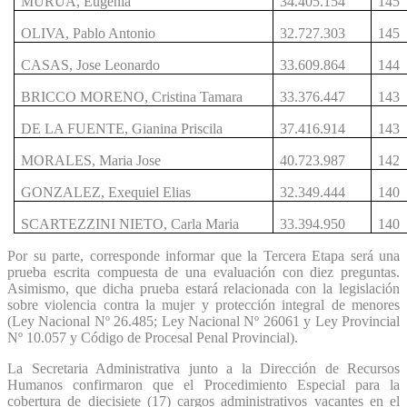
MURUA, Eugenia
34.405.154
145
OLIVA, Pablo Antonio
32.727.303
145
CASAS, Jose Leonardo
33.609.864
144
BRICCO MORENO, Cristina Tamara
33.376.447
143
DE LA FUENTE, Gianina Priscila
37.416.914
143
MORALES, Maria Jose
40.723.987
142
GONZALEZ, Exequiel Elias
32.349.444
140
SCARTEZZINI NIETO, Carla Maria
33.394.950
140
Por su parte, corresponde informar que la Tercera Etapa será una
prueba escrita compuesta de una evaluación con diez preguntas.
Asimismo, que dicha prueba estará relacionada con la legislación
sobre violencia contra la mujer y protección integral de menores
(Ley Nacional Nº 26.485; Ley Nacional Nº 26061 y Ley Provincial
Nº 10.057 y Código de Procesal Penal Provincial).
La Secretaria Administrativa junto a la Dirección de Recursos
Humanos confirmaron que el Procedimiento Especial para la
cobertura de diecisiete (17) cargos administrativos vacantes en el