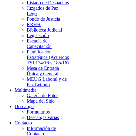
Listado de Despachos
Juzgados de Paz
Lego
Fondo de Justicia
RRHH
Biblioteca Judicial
Legislación
Escuela de
Capacitación
Planificación
Estratégica (Acuerdos
TSJ 174/16 y 185/16)
Mesa de Entrada
Única y General
MEUG Laboral y de
Paz Letrado
Multimedia
Galería de Fotos
Mapa del Sitio
Descargas
Formularios
Descargas varias
Contacto
Información de
Contacto