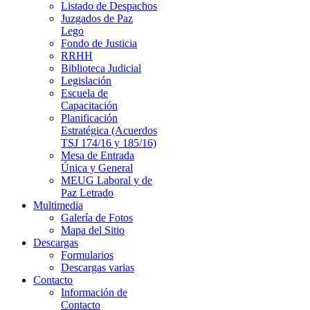
Listado de Despachos
Juzgados de Paz
Lego
Fondo de Justicia
RRHH
Biblioteca Judicial
Legislación
Escuela de
Capacitación
Planificación
Estratégica (Acuerdos
TSJ 174/16 y 185/16)
Mesa de Entrada
Única y General
MEUG Laboral y de
Paz Letrado
Multimedia
Galería de Fotos
Mapa del Sitio
Descargas
Formularios
Descargas varias
Contacto
Información de
Contacto