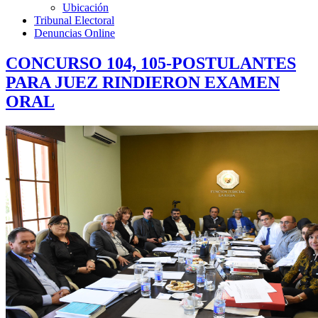
Ubicación
Tribunal Electoral
Denuncias Online
CONCURSO 104, 105-POSTULANTES
PARA JUEZ RINDIERON EXAMEN
ORAL