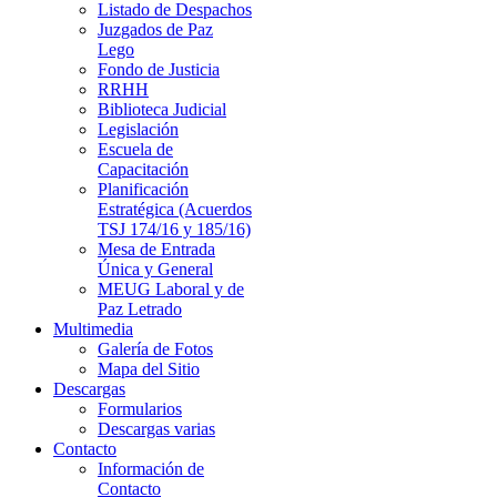
Listado de Despachos
Juzgados de Paz
Lego
Fondo de Justicia
RRHH
Biblioteca Judicial
Legislación
Escuela de
Capacitación
Planificación
Estratégica (Acuerdos
TSJ 174/16 y 185/16)
Mesa de Entrada
Única y General
MEUG Laboral y de
Paz Letrado
Multimedia
Galería de Fotos
Mapa del Sitio
Descargas
Formularios
Descargas varias
Contacto
Información de
Contacto