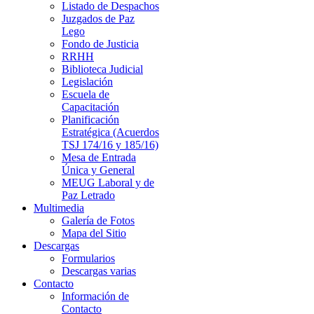
Listado de Despachos
Juzgados de Paz
Lego
Fondo de Justicia
RRHH
Biblioteca Judicial
Legislación
Escuela de
Capacitación
Planificación
Estratégica (Acuerdos
TSJ 174/16 y 185/16)
Mesa de Entrada
Única y General
MEUG Laboral y de
Paz Letrado
Multimedia
Galería de Fotos
Mapa del Sitio
Descargas
Formularios
Descargas varias
Contacto
Información de
Contacto