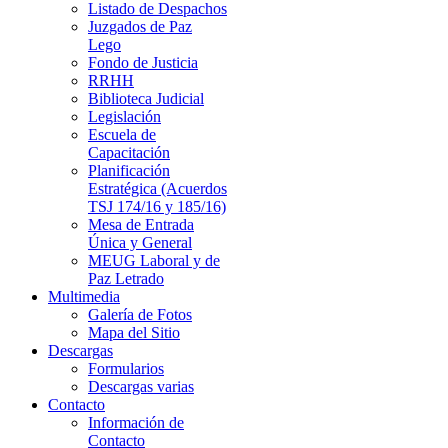
Listado de Despachos
Juzgados de Paz
Lego
Fondo de Justicia
RRHH
Biblioteca Judicial
Legislación
Escuela de
Capacitación
Planificación
Estratégica (Acuerdos
TSJ 174/16 y 185/16)
Mesa de Entrada
Única y General
MEUG Laboral y de
Paz Letrado
Multimedia
Galería de Fotos
Mapa del Sitio
Descargas
Formularios
Descargas varias
Contacto
Información de
Contacto