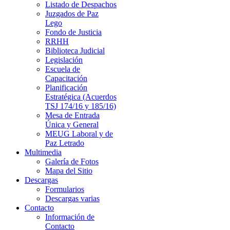
Listado de Despachos
Juzgados de Paz
Lego
Fondo de Justicia
RRHH
Biblioteca Judicial
Legislación
Escuela de
Capacitación
Planificación
Estratégica (Acuerdos
TSJ 174/16 y 185/16)
Mesa de Entrada
Única y General
MEUG Laboral y de
Paz Letrado
Multimedia
Galería de Fotos
Mapa del Sitio
Descargas
Formularios
Descargas varias
Contacto
Información de
Contacto