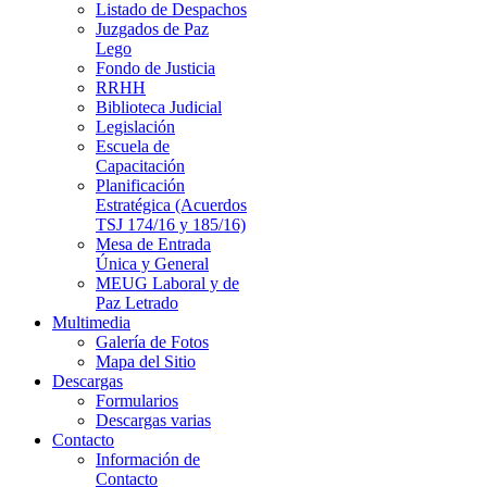
Listado de Despachos
Juzgados de Paz
Lego
Fondo de Justicia
RRHH
Biblioteca Judicial
Legislación
Escuela de
Capacitación
Planificación
Estratégica (Acuerdos
TSJ 174/16 y 185/16)
Mesa de Entrada
Única y General
MEUG Laboral y de
Paz Letrado
Multimedia
Galería de Fotos
Mapa del Sitio
Descargas
Formularios
Descargas varias
Contacto
Información de
Contacto