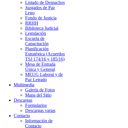
Listado de Despachos
Juzgados de Paz
Lego
Fondo de Justicia
RRHH
Biblioteca Judicial
Legislación
Escuela de
Capacitación
Planificación
Estratégica (Acuerdos
TSJ 174/16 y 185/16)
Mesa de Entrada
Única y General
MEUG Laboral y de
Paz Letrado
Multimedia
Galería de Fotos
Mapa del Sitio
Descargas
Formularios
Descargas varias
Contacto
Información de
Contacto