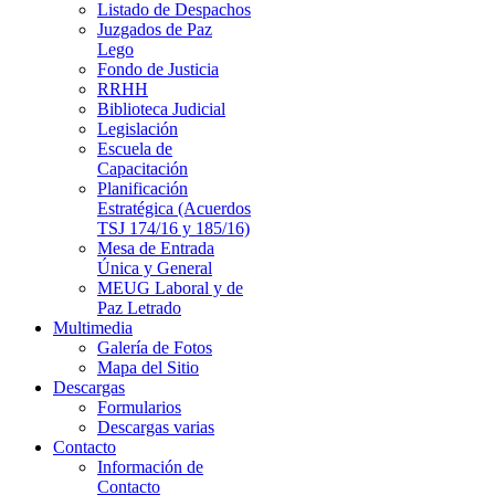
Listado de Despachos
Juzgados de Paz
Lego
Fondo de Justicia
RRHH
Biblioteca Judicial
Legislación
Escuela de
Capacitación
Planificación
Estratégica (Acuerdos
TSJ 174/16 y 185/16)
Mesa de Entrada
Única y General
MEUG Laboral y de
Paz Letrado
Multimedia
Galería de Fotos
Mapa del Sitio
Descargas
Formularios
Descargas varias
Contacto
Información de
Contacto