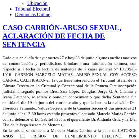
Ubicación
Tribunal Electoral
Denuncias Online
CASO CARRIÓN-ABUSO SEXUAL,
ACLARACIÓN DE FECHA DE
SENTENCIA
Dado que en el día de ayer martes 27 y hoy 28 de junio algunos medios masivos
de comunicación y periodísticos brindaron una información errónea, con
respecto a la fecha de lectura de sentencia de la causa judicial N° 18.735-C-
1916- CARRION MARCELO MATIAS- ABUSO SEXUAL CON ACCESO
CARNAL CALIFICADO- en la que tiene intervención el Tribunal titular de la
Cámara Tercera en lo Criminal y Correccional de la Primera Circunscripción
judicial, integrado por los Dres. Sara López Douglas; Jorge G. A. Chamía e
Ivana Cattaneo, se aclara y pone en conocimiento que dicha Sentencia fue
emitida el día 19 de junio del corriente año y que la lectura la realizó la Dra.
Florencia Fernández Valdes Secretaria de la Cámara Tercera el día miércoles 21
de junio a las 12:30 horas estando presentes el acusado Marcelo Matías Carrión
con su defensor el Dr. Gabriel Pavón, el querellante Dr. Andrada Ortiz y la Dra.
Elsa de la Vega Asesora de Menores.
En la misma se condena a Marcelo Matías Carrión a la pena de CATORCE
AÑOS DE PRISIÓN DE CUMPLIMIENTO EFECTIVO, POR