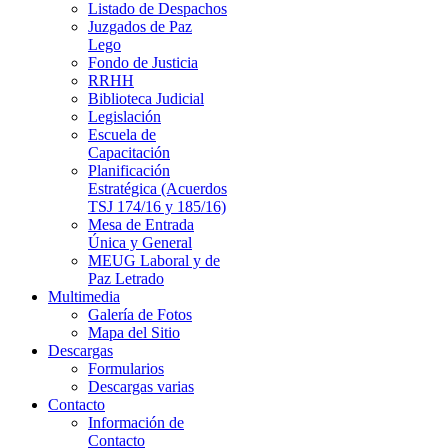
Listado de Despachos
Juzgados de Paz
Lego
Fondo de Justicia
RRHH
Biblioteca Judicial
Legislación
Escuela de
Capacitación
Planificación
Estratégica (Acuerdos
TSJ 174/16 y 185/16)
Mesa de Entrada
Única y General
MEUG Laboral y de
Paz Letrado
Multimedia
Galería de Fotos
Mapa del Sitio
Descargas
Formularios
Descargas varias
Contacto
Información de
Contacto